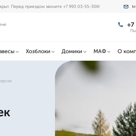
крыт. Перед приездом звоните +7 993 03-55-306!
k
+7
ене
Пн
авесы
Хозблоки
Домики
МАФ
О ком
оярске
ек