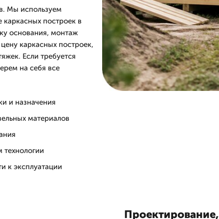
ов. Мы используем
 каркасных построек в
вку основания, монтаж
 цену каркасных построек,
тяжек. Если требуется
ерем на себя все
ки и назначения
вельных материалов
ания
м технологии
ти к эксплуатации
Проектирование,