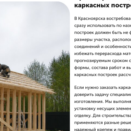
каркасных постр
В Красноярска востребова
сразу использовать по на
построек должен быть не 
размеры участка, располож
соединений и особенности
избежать перерасхода мат
прогнозируемым сроком с
формы, состава работ и в
каркасных построек рассч
Если нужно заказать карк
доверить задачу специали
изготовления. Мы выполня
установку несущих элемен
отделку. Для строительст
применяются разные решен
надежный крепеж и правил