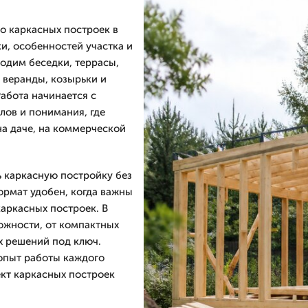
 каркасных построек в
ки, особенностей участка и
одим беседки, террасы,
 веранды, козырьки и
абота начинается с
лов и понимания, где
на даче, на коммерческой
ь каркасную постройку без
ормат удобен, когда важны
аркасных построек. В
ожности, от компактных
х решений под ключ.
опыт работы каждого
ект каркасных построек