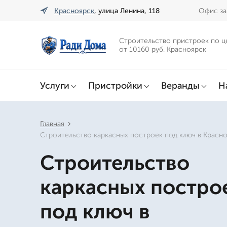
Красноярск
, улица Ленина, 118
Офис за
Строительство пристроек по ц
от 10160 руб. Красноярск
Услуги
Пристройки
Веранды
Н
Главная
Строительство каркасных построек под ключ в Красн
Строительство
каркасных постро
под ключ в