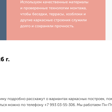
Используем качественные материалы
и проверенные технологии монтажа,
чтобы беседки, террасы, хозблоки и
другие каркасные строения служили
долго и сохраняли прочность.
6 г.
диму подробно расскажут о вариантах каркасных построек, по
ться можно по телефону +7 993 03-55-306. Мы работаем Пн-Пт