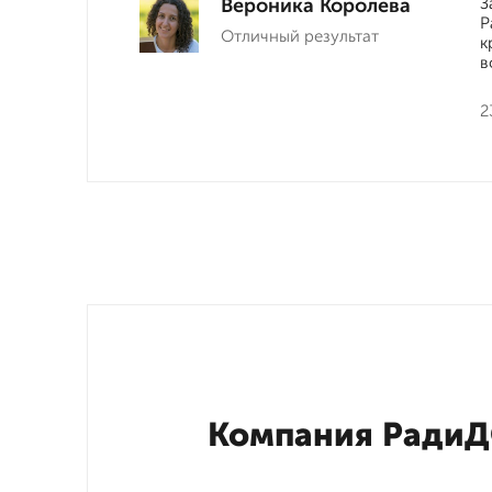
Вероника Королева
З
Р
Отличный результат
к
в
2
Компания РадиД