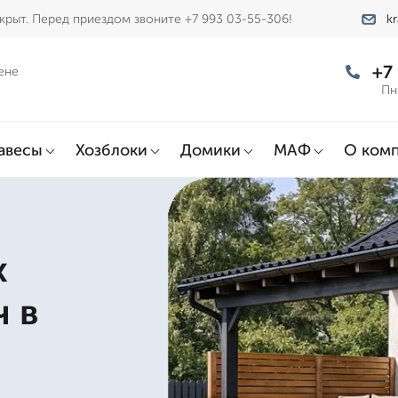
крыт. Перед приездом звоните +7 993 03-55-306!
k
+7
ене
Пн
авесы
Хозблоки
Домики
МАФ
О ком
х
ч в