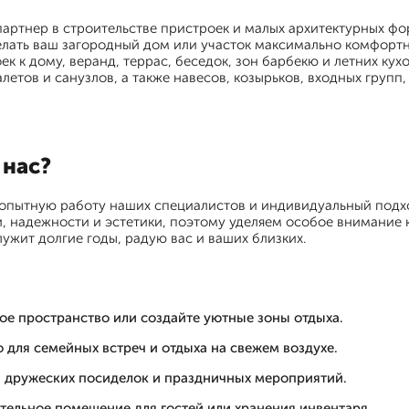
тнер в строительстве пристроек и малых архитектурных фо
елать ваш загородный дом или участок максимально комфорт
к к дому, веранд, террас, беседок, зон барбекю и летних кухо
летов и санузлов, а также навесов, козырьков, входных групп,
нас?
 опытную работу наших специалистов и индивидуальный подхо
, надежности и эстетики, поэтому уделяем особое внимание 
ужит долгие годы, радую вас и ваших близких.
ое пространство или создайте уютные зоны отдыха.
 для семейных встреч и отдыха на свежем воздухе.
я дружеских посиделок и праздничных мероприятий.
тельное помещение для гостей или хранения инвентаря.